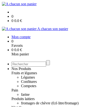
0
0
0.0
€
A chacun son panier
Mon compte
0
Favoris
0
0.0
€
Mon panier
Nos Produits
Fruits et légumes
Légumes
Confitures
Compotes
Pain
farine
Produits laitiers
fromages de chèvre (0,6 litre/fromage)