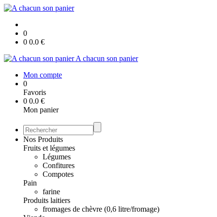
0
0
0.0
€
A chacun son panier
Mon compte
0
Favoris
0
0.0
€
Mon panier
Nos Produits
Fruits et légumes
Légumes
Confitures
Compotes
Pain
farine
Produits laitiers
fromages de chèvre (0,6 litre/fromage)