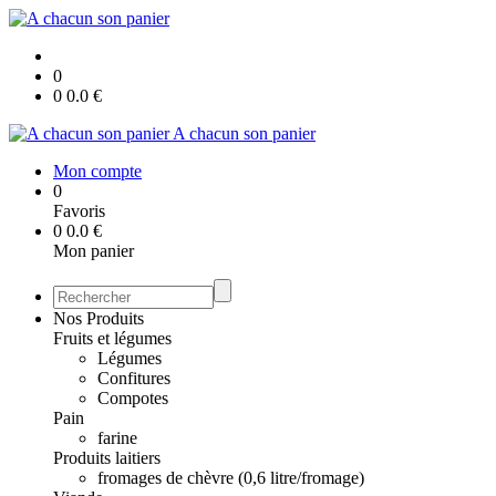
0
0
0.0
€
A chacun son panier
Mon compte
0
Favoris
0
0.0
€
Mon panier
Nos Produits
Fruits et légumes
Légumes
Confitures
Compotes
Pain
farine
Produits laitiers
fromages de chèvre (0,6 litre/fromage)