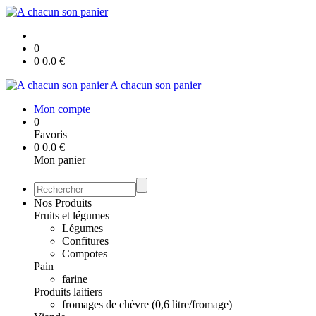
0
0
0.0
€
A chacun son panier
Mon compte
0
Favoris
0
0.0
€
Mon panier
Nos Produits
Fruits et légumes
Légumes
Confitures
Compotes
Pain
farine
Produits laitiers
fromages de chèvre (0,6 litre/fromage)