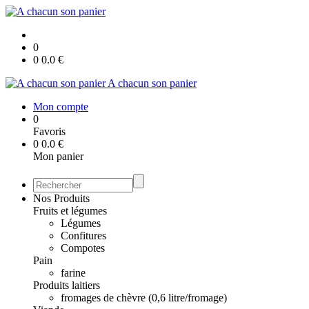
0
0
0.0
€
A chacun son panier
Mon compte
0
Favoris
0
0.0
€
Mon panier
Nos Produits
Fruits et légumes
Légumes
Confitures
Compotes
Pain
farine
Produits laitiers
fromages de chèvre (0,6 litre/fromage)